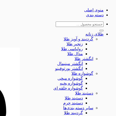
منوی اصلی
دسته بندی
جستجو
برای:
طلای زنانه
گردنبند و آویز طلا
زنجیر طلا
رولباسی طلا
مدال طلا
انگشتر طلا
انگشتر مینیمال
انگشتر پورتوفینو
گوشواره طلا
گوشواره میخی
گوشواره بخیه
گوشواره حلقه ای
دستبند طلا
دستبند طلا
دستبند چرم
سایر دسته بندی‌ها
گردنبند طلا