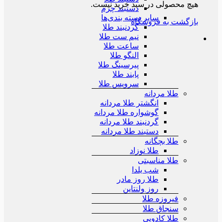
هیچ محصولی در سبد خرید نیست.
دستبند چرم
سایر دسته بندی‌ها
بازگشت به فروشگاه
گردنبند طلا
نیم ست طلا
ساعت طلا
النگو طلا
پیرسینگ طلا
پابند طلا
سرویس طلا
طلا مردانه
انگشتر طلا مردانه
گوشواره طلا مردانه
گردنبند طلا مردانه
دستبند طلا مردانه
طلا بچگانه
طلا نوزاد
طلا مناسبتی
شب یلدا
طلا روز مادر
روز ولنتاین
فیروزه طلا
سنجاق طلا
طلا کادویی