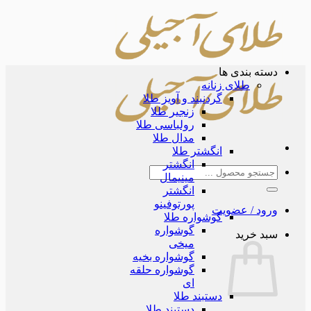
Skip
to
content
دسته بندی ها
طلای زنانه
گردنبند و آویز طلا
زنجیر طلا
رولباسی طلا
مدال طلا
انگشتر طلا
انگشتر
جستجو
مینیمال
برای:
انگشتر
پورتوفینو
ورود / عضویت
گوشواره طلا
گوشواره
سبد خرید
میخی
گوشواره بخیه
گوشواره حلقه
ای
دستبند طلا
دستبند طلا