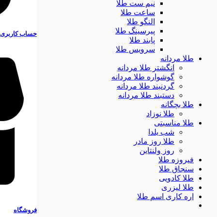
نیم ست طلا
ساعت طلا
النگو طلا
پیرسینگ طلا
حساب کاربری
پابند طلا
سرویس طلا
طلا مردانه
انگشتر طلا مردانه
گوشواره طلا مردانه
گردنبند طلا مردانه
دستبند طلا مردانه
طلا بچگانه
طلا نوزاد
طلا مناسبتی
شب یلدا
طلا روز مادر
روز ولنتاین
فیروزه طلا
سنجاق طلا
طلا کادویی
طلا لیزری
اره کاری اسم طلا
فروشگاه