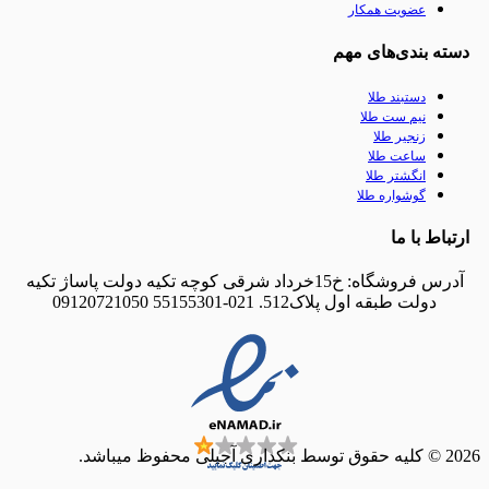
عضویت همکار
دسته بندی‌های مهم
دستبند طلا
نیم ست طلا
زنجیر طلا
ساعت طلا
انگشتر طلا
گوشواره طلا
ارتباط با ما
آدرس فروشگاه: خ15خرداد شرقی کوچه تکیه دولت پاساژ تکیه
دولت طبقه اول پلاک512. 021-55155301 09120721050
2026 © کلیه حقوق توسط بنکداری آجیلی محفوظ میباشد.