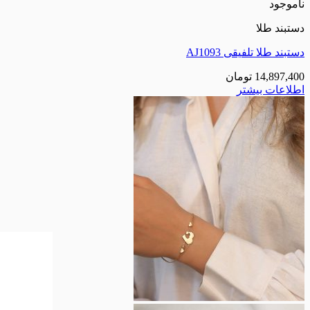
ناموجود
دستبند طلا
دستبند طلا تلفیقی AJ1093
14,897,400
تومان
اطلاعات بیشتر