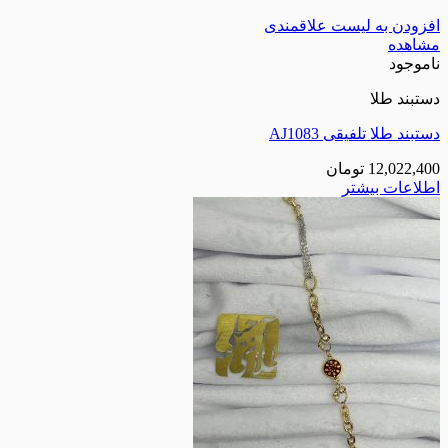
افزودن به لیست علاقمندی
مشاهده
ناموجود
دستبند طلا
دستبند طلا تلفیقی AJ1083
12,022,400
تومان
اطلاعات بیشتر