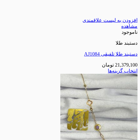
افزودن به لیست علاقمندی
مشاهده
ناموجود
دستبند طلا
دستبند طلا تلفیقی AJ1084
21,379,100
تومان
انتخاب گزینه‌ها
این
محصول
دارای
انواع
مختلفی
می
باشد.
گزینه
ها
ممکن
است