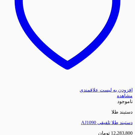
افزودن به لیست علاقمندی
مشاهده
ناموجود
دستبند طلا
دستبند طلا تلفیقی AJ1090
12,283,800
تومان