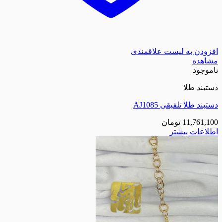
افزودن به لیست علاقمندی
مشاهده
ناموجود
دستبند طلا
دستبند طلا تلفیقی AJ1085
11,761,100
تومان
اطلاعات بیشتر