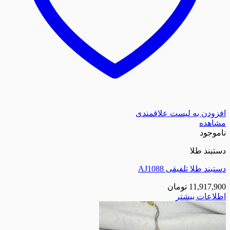
افزودن به لیست علاقمندی
مشاهده
ناموجود
دستبند طلا
دستبند طلا تلفیقی AJ1088
11,917,900
تومان
اطلاعات بیشتر