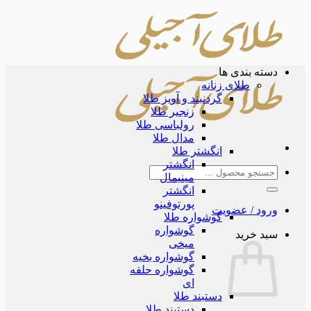
Skip
to
content
دسته بندی ها
طلای زنانه
گردنبند و آویز طلا
زنجیر طلا
رولباسی طلا
مدال طلا
انگشتر طلا
انگشتر
جستجو
مینیمال
برای:
انگشتر
پورتوفینو
ورود / عضویت
گوشواره طلا
گوشواره
سبد خرید
میخی
گوشواره بخیه
گوشواره حلقه
ای
دستبند طلا
دستبند طلا