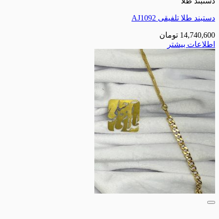
دستبند طلا
دستبند طلا تلفیقی AJ1092
14,740,600
تومان
اطلاعات بیشتر