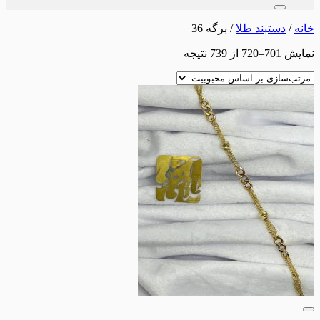
برای:
خانه
/
دستبند طلا
/
برگه 36
مرتب‌سازی
نمایش 701–720 از 739 نتیجه
بر
اساس
محبوبیت