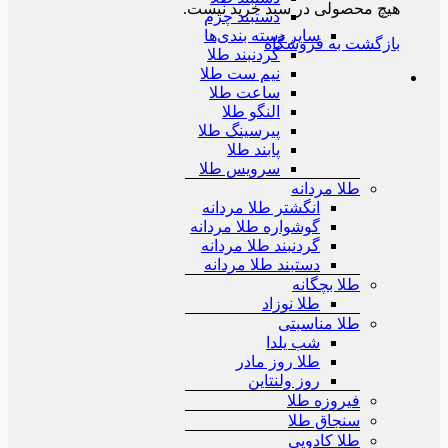
هیچ محصولی در سبد خرید نیست.
دستبند چرم
سایر دسته بندی‌ها
بازگشت به فروشگاه
گردنبند طلا
نیم ست طلا
ساعت طلا
النگو طلا
پیرسینگ طلا
پابند طلا
سرویس طلا
طلا مردانه
انگشتر طلا مردانه
گوشواره طلا مردانه
گردنبند طلا مردانه
دستبند طلا مردانه
طلا بچگانه
طلا نوزاد
طلا مناسبتی
شب یلدا
طلا روز مادر
روز ولنتاین
فیروزه طلا
سنجاق طلا
طلا کادویی