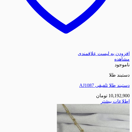
افزودن به لیست علاقمندی
مشاهده
ناموجود
دستبند طلا
دستبند طلا تلفیقی AJ1087
10,192,900
تومان
اطلاعات بیشتر