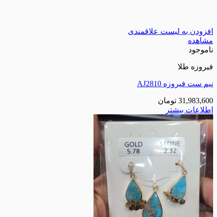
افزودن به لیست علاقمندی
مشاهده
ناموجود
فیروزه طلا
نیم ست فیروزه AJ2810
31,983,600
تومان
اطلاعات بیشتر