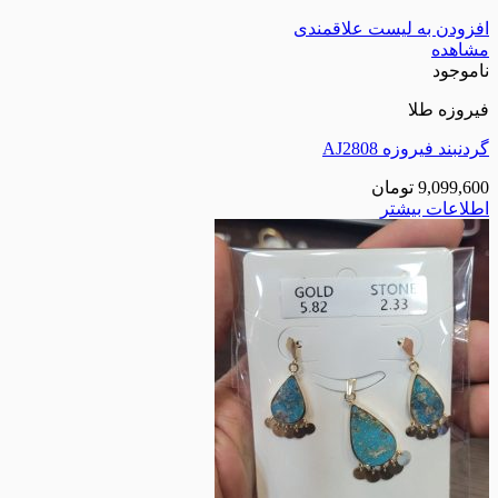
افزودن به لیست علاقمندی
مشاهده
ناموجود
فیروزه طلا
گردنبند فیروزه AJ2808
9,099,600
تومان
اطلاعات بیشتر