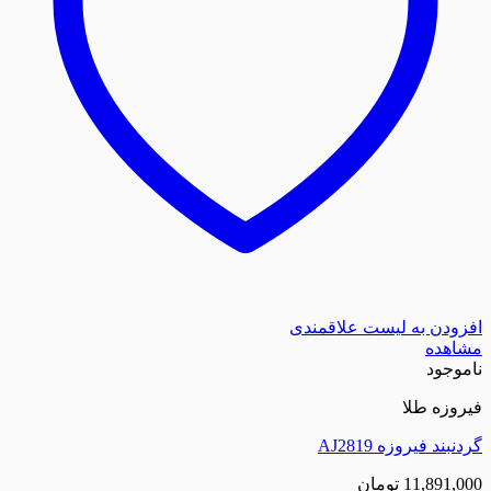
افزودن به لیست علاقمندی
مشاهده
ناموجود
فیروزه طلا
گردنبند فیروزه AJ2819
11,891,000
تومان