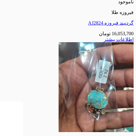
ناموجود
فیروزه طلا
گردنبند فیروزه AJ2824
16,053,700
تومان
اطلاعات بیشتر