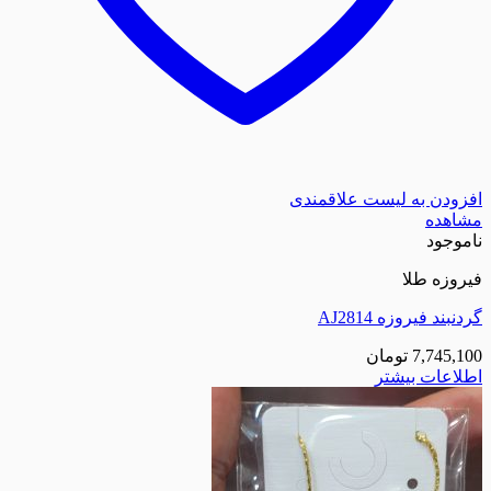
افزودن به لیست علاقمندی
مشاهده
ناموجود
فیروزه طلا
گردنبند فیروزه AJ2814
7,745,100
تومان
اطلاعات بیشتر