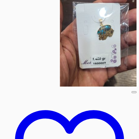
محصول
دارای
انواع
مختلفی
می
باشد.
گزینه
ها
ممکن
است
در
صفحه
محصول
انتخاب
شوند