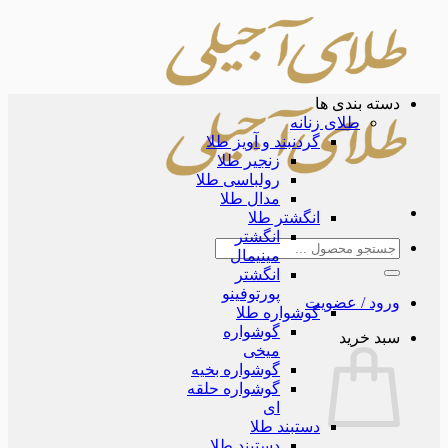
Skip
to
content
دسته بندی ها
طلای زنانه
گردنبند و آویز طلا
زنجیر طلا
رولباسی طلا
مدال طلا
انگشتر طلا
انگشتر
جستجو
مینیمال
برای:
انگشتر
پورتوفینو
ورود / عضویت
گوشواره طلا
گوشواره
سبد خرید
میخی
گوشواره بخیه
گوشواره حلقه
ای
دستبند طلا
دستبند طلا