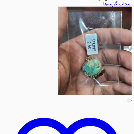
انتخاب گزینه‌ها
این
محصول
دارای
انواع
مختلفی
می
باشد.
گزینه
ها
ممکن
است
در
صفحه
محصول
انتخاب
شوند