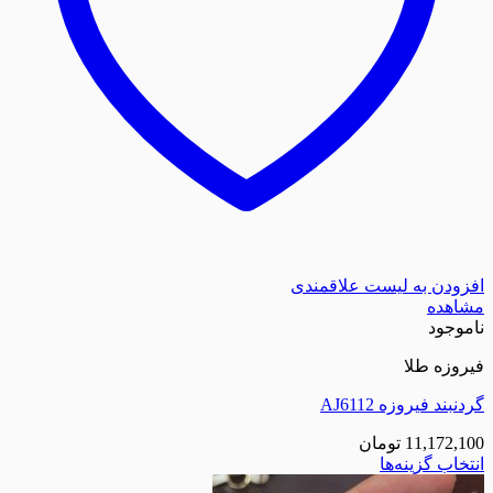
افزودن به لیست علاقمندی
مشاهده
ناموجود
فیروزه طلا
گردنبند فیروزه AJ6112
11,172,100
تومان
انتخاب گزینه‌ها
این