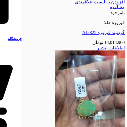
افزودن به لیست علاقمندی
مشاهده
ناموجود
فیروزه طلا
گردنبند فیروزه AJ2825
فروشگاه
14,014,900
تومان
اطلاعات بیشتر