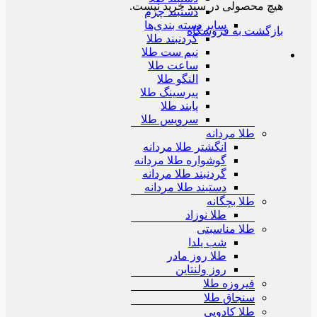
هیچ محصولی در سبد خرید نیست.
دستبند چرم
سایر دسته بندی‌ها
بازگشت به فروشگاه
گردنبند طلا
نیم ست طلا
ساعت طلا
النگو طلا
پیرسینگ طلا
پابند طلا
سرویس طلا
طلا مردانه
انگشتر طلا مردانه
گوشواره طلا مردانه
گردنبند طلا مردانه
دستبند طلا مردانه
طلا بچگانه
طلا نوزاد
طلا مناسبتی
شب یلدا
طلا روز مادر
روز ولنتاین
فیروزه طلا
سنجاق طلا
طلا کادویی