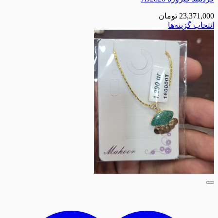
23,371,000
تومان
انتخاب گزینه‌ها
این
محصول
دارای
انواع
مختلفی
می
باشد.
گزینه
ها
ممکن
است
در
صفحه
محصول
انتخاب
شوند