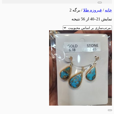
برای:
خانه
/
فیروزه طلا
/
برگه 2
مرتب‌سازی
نمایش 21–40 از 56 نتیجه
بر
اساس
محبوبیت