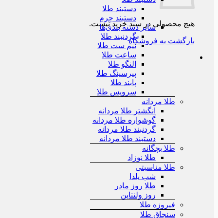
دستبند طلا
دستبند چرم
هیچ محصولی در سبد خرید نیست.
سایر دسته بندی‌ها
گردنبند طلا
بازگشت به فروشگاه
نیم ست طلا
ساعت طلا
النگو طلا
پیرسینگ طلا
پابند طلا
سرویس طلا
طلا مردانه
انگشتر طلا مردانه
گوشواره طلا مردانه
گردنبند طلا مردانه
دستبند طلا مردانه
طلا بچگانه
طلا نوزاد
طلا مناسبتی
شب یلدا
طلا روز مادر
روز ولنتاین
فیروزه طلا
سنجاق طلا