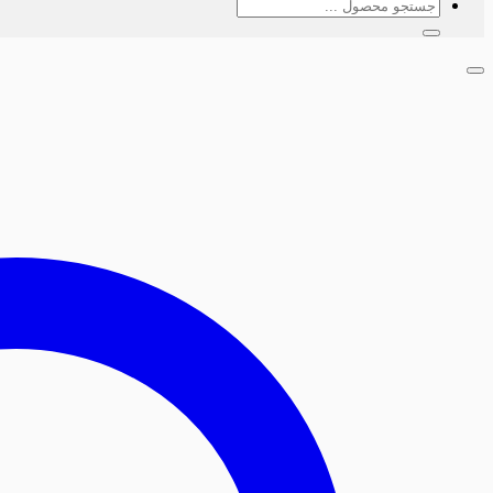
جستجو
برای: