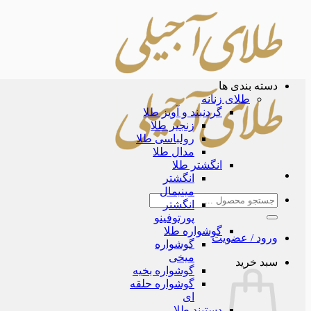
Skip
to
content
دسته بندی ها
طلای زنانه
گردنبند و آویز طلا
زنجیر طلا
رولباسی طلا
مدال طلا
انگشتر طلا
انگشتر
مینیمال
جستجو
انگشتر
برای:
پورتوفینو
گوشواره طلا
ورود / عضویت
گوشواره
میخی
سبد خرید
گوشواره بخیه
گوشواره حلقه
ای
دستبند طلا