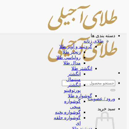
Skip
to
content
دسته بندی ها
طلای زنانه
گردنبند و آویز طلا
زنجیر طلا
رولباسی طلا
مدال طلا
انگشتر طلا
انگشتر
مینیمال
جستجو
انگشتر
برای:
پورتوفینو
گوشواره طلا
ورود / عضویت
گوشواره
میخی
سبد خرید
گوشواره بخیه
گوشواره حلقه
ای
دستبند طلا