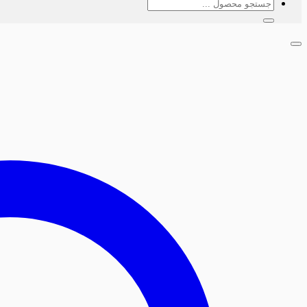
جستجو
برای: