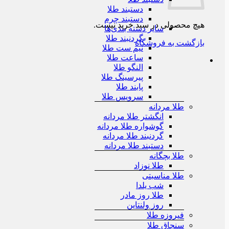
دستبند طلا
دستبند چرم
هیچ محصولی در سبد خرید نیست.
سایر دسته بندی‌ها
گردنبند طلا
بازگشت به فروشگاه
نیم ست طلا
ساعت طلا
النگو طلا
پیرسینگ طلا
پابند طلا
سرویس طلا
طلا مردانه
انگشتر طلا مردانه
گوشواره طلا مردانه
گردنبند طلا مردانه
دستبند طلا مردانه
طلا بچگانه
طلا نوزاد
طلا مناسبتی
شب یلدا
طلا روز مادر
روز ولنتاین
فیروزه طلا
سنجاق طلا