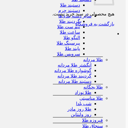
دستبند طلا
دستبند چرم
هیچ محصولی در سبد خرید نیست.
سایر دسته بندی‌ها
گردنبند طلا
بازگشت به فروشگاه
نیم ست طلا
ساعت طلا
النگو طلا
پیرسینگ طلا
پابند طلا
سرویس طلا
طلا مردانه
انگشتر طلا مردانه
گوشواره طلا مردانه
گردنبند طلا مردانه
دستبند طلا مردانه
طلا بچگانه
طلا نوزاد
طلا مناسبتی
شب یلدا
طلا روز مادر
روز ولنتاین
فیروزه طلا
سنجاق طلا