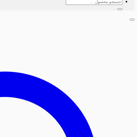
جستجو
برای: