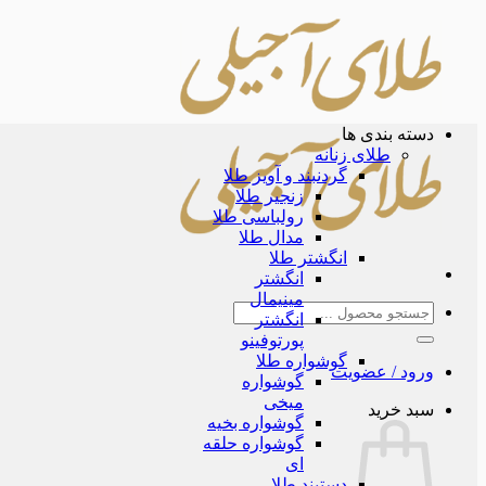
Skip
to
content
دسته بندی ها
طلای زنانه
گردنبند و آویز طلا
زنجیر طلا
رولباسی طلا
مدال طلا
انگشتر طلا
انگشتر
مینیمال
جستجو
انگشتر
برای:
پورتوفینو
گوشواره طلا
ورود / عضویت
گوشواره
میخی
سبد خرید
گوشواره بخیه
گوشواره حلقه
ای
دستبند طلا