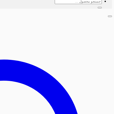
جستجو
برای: