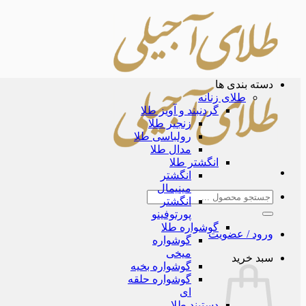
Skip
to
content
دسته بندی ها
طلای زنانه
گردنبند و آویز طلا
زنجیر طلا
رولباسی طلا
مدال طلا
انگشتر طلا
انگشتر
مینیمال
جستجو
انگشتر
برای:
پورتوفینو
گوشواره طلا
ورود / عضویت
گوشواره
میخی
سبد خرید
گوشواره بخیه
گوشواره حلقه
ای
دستبند طلا