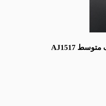
سط AJ1517