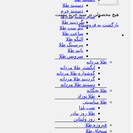
دستبند طلا
دستبند چرم
هیچ محصولی در سبد خرید نیست.
سایر دسته بندی‌ها
گردنبند طلا
بازگشت به فروشگاه
نیم ست طلا
ساعت طلا
النگو طلا
پیرسینگ طلا
پابند طلا
سرویس طلا
طلا مردانه
انگشتر طلا مردانه
گوشواره طلا مردانه
گردنبند طلا مردانه
دستبند طلا مردانه
طلا بچگانه
طلا نوزاد
طلا مناسبتی
شب یلدا
طلا روز مادر
روز ولنتاین
فیروزه طلا
سنجاق طلا