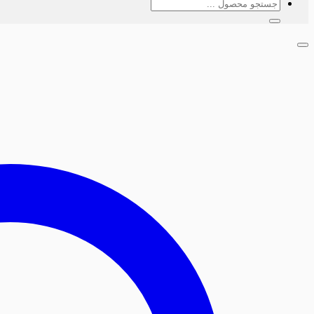
جستجو
برای: