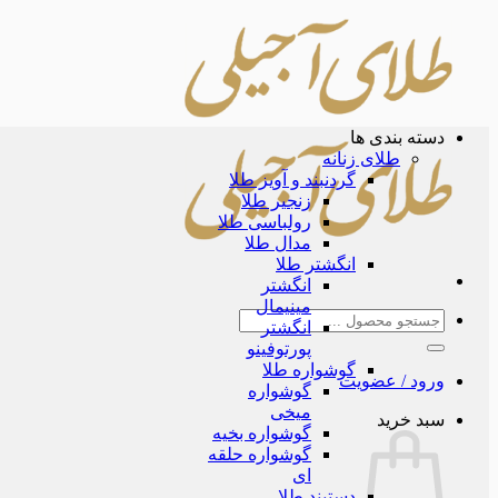
Skip
to
content
دسته بندی ها
طلای زنانه
گردنبند و آویز طلا
زنجیر طلا
رولباسی طلا
مدال طلا
انگشتر طلا
انگشتر
مینیمال
جستجو
انگشتر
برای:
پورتوفینو
گوشواره طلا
ورود / عضویت
گوشواره
میخی
سبد خرید
گوشواره بخیه
گوشواره حلقه
ای
دستبند طلا