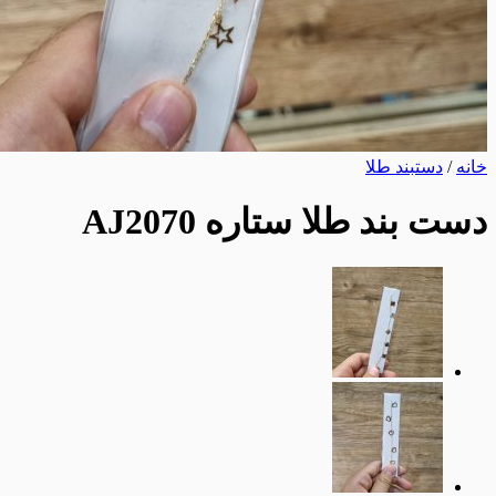
خانه
/
دستبند طلا
دست بند طلا ستاره AJ2070