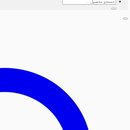
جستجو
برای: