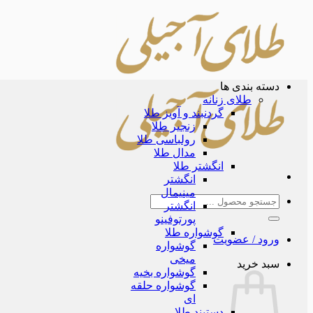
Skip
to
content
دسته بندی ها
طلای زنانه
گردنبند و آویز طلا
زنجیر طلا
رولباسی طلا
مدال طلا
انگشتر طلا
انگشتر
مینیمال
جستجو
انگشتر
برای:
پورتوفینو
گوشواره طلا
ورود / عضویت
گوشواره
میخی
سبد خرید
گوشواره بخیه
گوشواره حلقه
ای
دستبند طلا