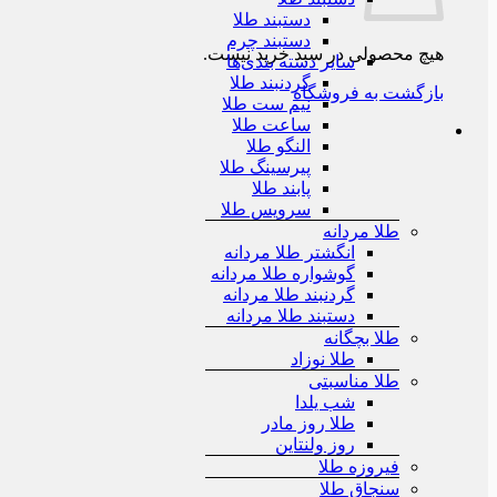
دستبند طلا
دستبند چرم
هیچ محصولی در سبد خرید نیست.
سایر دسته بندی‌ها
گردنبند طلا
بازگشت به فروشگاه
نیم ست طلا
ساعت طلا
النگو طلا
پیرسینگ طلا
پابند طلا
سرویس طلا
طلا مردانه
انگشتر طلا مردانه
گوشواره طلا مردانه
گردنبند طلا مردانه
دستبند طلا مردانه
طلا بچگانه
طلا نوزاد
طلا مناسبتی
شب یلدا
طلا روز مادر
روز ولنتاین
فیروزه طلا
سنجاق طلا