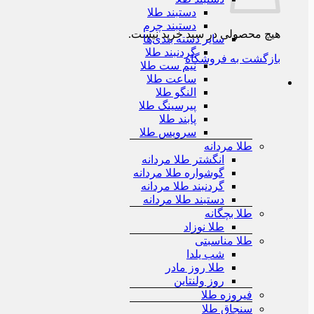
دستبند طلا
دستبند چرم
هیچ محصولی در سبد خرید نیست.
سایر دسته بندی‌ها
گردنبند طلا
بازگشت به فروشگاه
نیم ست طلا
ساعت طلا
النگو طلا
پیرسینگ طلا
پابند طلا
سرویس طلا
طلا مردانه
انگشتر طلا مردانه
گوشواره طلا مردانه
گردنبند طلا مردانه
دستبند طلا مردانه
طلا بچگانه
طلا نوزاد
طلا مناسبتی
شب یلدا
طلا روز مادر
روز ولنتاین
فیروزه طلا
سنجاق طلا