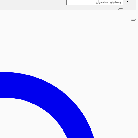
جستجو
برای: