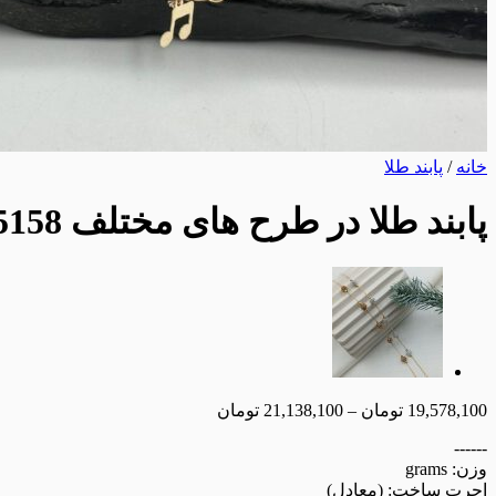
خانه
/
پابند طلا
پابند طلا در طرح های مختلف AJ5158
19,578,100
تومان
–
21,138,100
تومان
------
وزن:
grams
اجرت ساخت:
(معادل
)