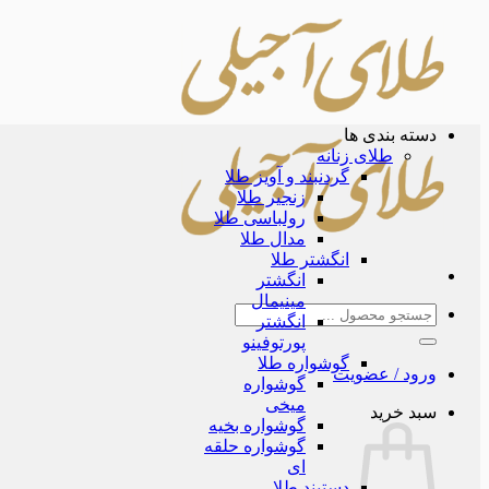
Skip
to
content
دسته بندی ها
طلای زنانه
گردنبند و آویز طلا
زنجیر طلا
رولباسی طلا
مدال طلا
انگشتر طلا
انگشتر
مینیمال
جستجو
انگشتر
برای:
پورتوفینو
گوشواره طلا
ورود / عضویت
گوشواره
میخی
سبد خرید
گوشواره بخیه
گوشواره حلقه
ای
دستبند طلا