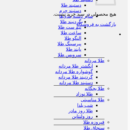
دستبند طلا
دستبند چرم
هیچ محصولی در سبد خرید نیست.
سایر دسته بندی‌ها
گردنبند طلا
بازگشت به فروشگاه
نیم ست طلا
ساعت طلا
النگو طلا
پیرسینگ طلا
پابند طلا
سرویس طلا
طلا مردانه
انگشتر طلا مردانه
گوشواره طلا مردانه
گردنبند طلا مردانه
دستبند طلا مردانه
طلا بچگانه
طلا نوزاد
طلا مناسبتی
شب یلدا
طلا روز مادر
روز ولنتاین
فیروزه طلا
سنجاق طلا