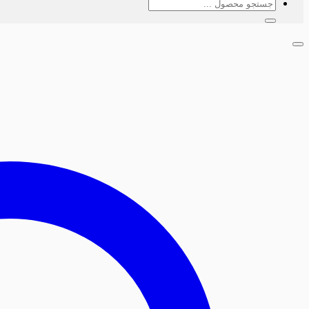
جستجو
برای: