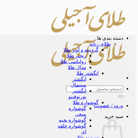
Skip
to
content
دسته بندی ها
طلای زنانه
گردنبند و آویز طلا
زنجیر طلا
رولباسی طلا
مدال طلا
انگشتر طلا
انگشتر
مینیمال
جستجو
انگشتر
برای:
پورتوفینو
گوشواره طلا
ورود / عضویت
گوشواره
میخی
سبد خرید
گوشواره بخیه
گوشواره حلقه
ای
دستبند طلا