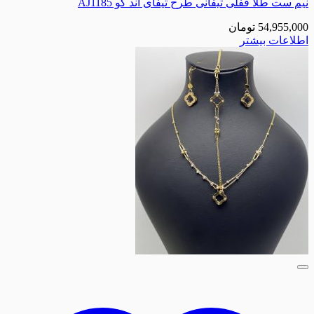
 ست طلا قفلی تیفانی طرح تیفای اند کو AJ1185
54,955,0
تومان
لاعات بیشتر