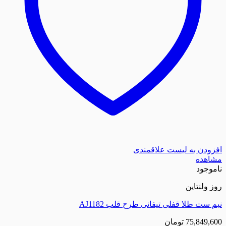
زودن به لیست علاقمندی
اهده
موجود
 ولنتاین
 ست طلا قفلی تیفانی طرح قلب AJ1182
75,849,6
تومان