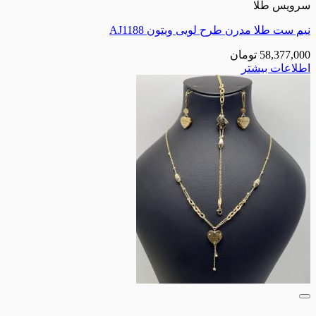
ویس طلا
 ست طلا مدرن طرح لویی ویتون AJ1188
58,377,0
تومان
لاعات بیشتر