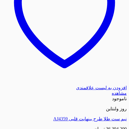
زودن به لیست علاقمندی
اهده
موجود
 ولنتاین
 ست طلا طرح بینهایت قلبی AJ4359
36,394,2
تومان