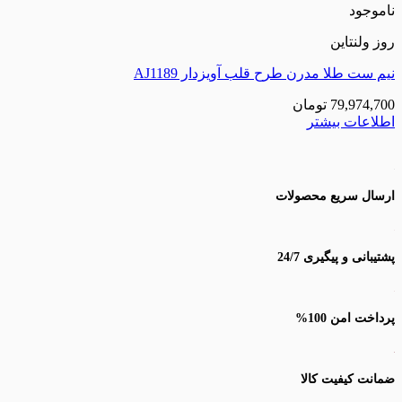
موجود
 ولنتاین
 ست طلا مدرن طرح قلب آویزدار AJ1189
79,974,7
تومان
لاعات بیشتر
سال سریع محصولات
یبانی و پیگیری 24/7
اخت امن 100%
نت کیفیت کالا