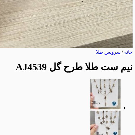
نه
/
سرویس طلا
م ست طلا طرح گل AJ4539