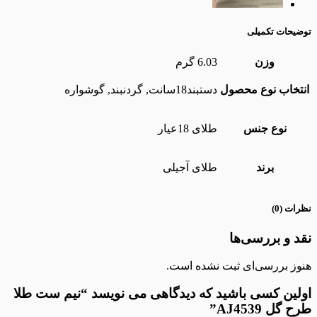
یحات تکمیلی
وزن
6.03 گرم
تخاب نوع محصول
دستبند18سانت, گردنبند, گوشواره
نوع جنس
طلای 18عیار
برند
طلای آجیلی
ات (0)
د و بررسی‌ها
وز بررسی‌ای ثبت نشده است.
لین کسی باشید که دیدگاهی می نویسد “نیم ست طلا
 گل AJ4539”