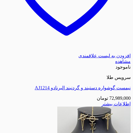
زودن به لیست علاقمندی
اهده
موجود
ویس طلا
ست گوشواره دستبند و گردنبند البرنادو AJ1214
72,989,0
تومان
لاعات بیشتر