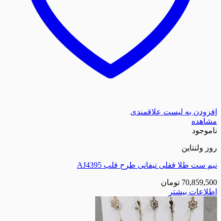
زودن به لیست علاقمندی
اهده
موجود
 ولنتاین
 ست طلا قفلی تیفانی طرح قلب AJ4395
70,859,5
تومان
لاعات بیشتر