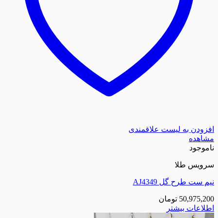
زودن به لیست علاقمندی
اهده
موجود
ویس طلا
 ست طرح گل AJ4349
50,975,2
تومان
لاعات بیشتر