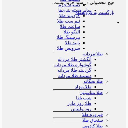
هیچ محصولی در سبد خرید نیست.
دستبند چرم
سایر دسته بندی‌ها
بازگشت به فروشگاه
گردنبند طلا
نیم ست طلا
ساعت طلا
النگو طلا
پیرسینگ طلا
پابند طلا
سرویس طلا
طلا مردانه
انگشتر طلا مردانه
گوشواره طلا مردانه
گردنبند طلا مردانه
دستبند طلا مردانه
طلا بچگانه
طلا نوزاد
طلا مناسبتی
شب یلدا
طلا روز مادر
روز ولنتاین
فیروزه طلا
سنجاق طلا
طلا کادویی