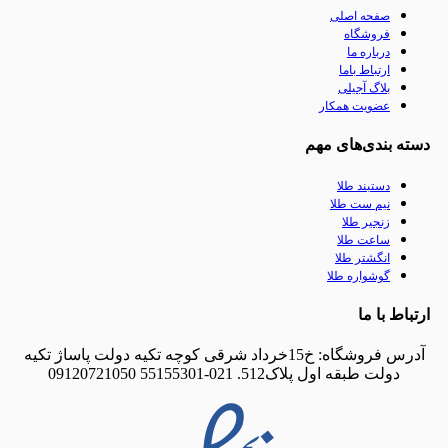
صفحه اصلی
فروشگاه
درباره ما
ارتباط باما
بلاگ آجیلی
عضویت همکار
سته بندی‌های مهم
دستبند طلا
نیم ست طلا
زنجیر طلا
ساعت طلا
انگشتر طلا
گوشواره طلا
رتباط با ما
آدرس فروشگاه: خ15خرداد شرقی کوچه تکیه دولت پاساژ تکیه
دولت طبقه اول پلاک512. 021-55155301 09120721050