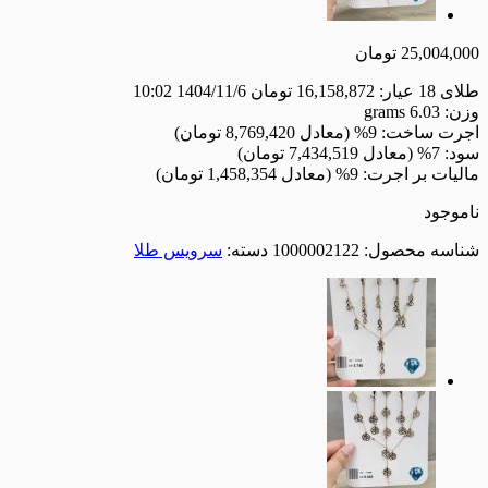
25,004,0
تومان
18 عیار:
16,158,872
تومان
1404/11/6 10:02
ن:
6.03
grams
رت ساخت:
9% (معادل 8,769,420 تومان)
د:
7% (معادل 7,434,519 تومان)
لیات بر اجرت:
9% (معادل 1,458,354 تومان)
موجود
اسه محصول:
1000002122
دسته:
سرویس طلا