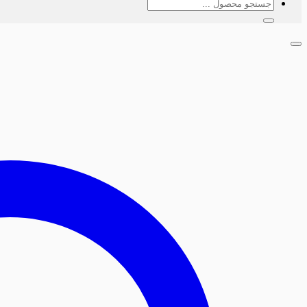
جستجو
برای: