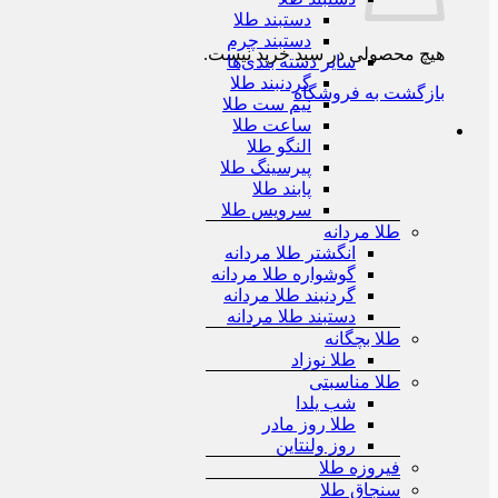
دستبند طلا
دستبند چرم
هیچ محصولی در سبد خرید نیست.
سایر دسته بندی‌ها
گردنبند طلا
بازگشت به فروشگاه
نیم ست طلا
ساعت طلا
النگو طلا
پیرسینگ طلا
پابند طلا
سرویس طلا
طلا مردانه
انگشتر طلا مردانه
گوشواره طلا مردانه
گردنبند طلا مردانه
دستبند طلا مردانه
طلا بچگانه
طلا نوزاد
طلا مناسبتی
شب یلدا
طلا روز مادر
روز ولنتاین
فیروزه طلا
سنجاق طلا