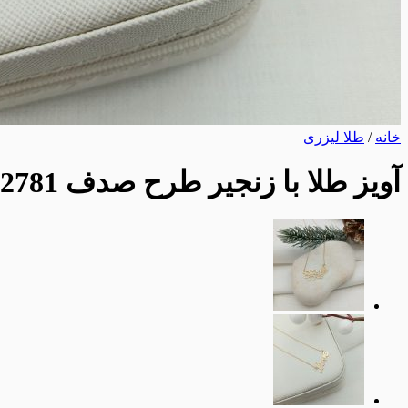
خانه
/
طلا لیزری
آویز طلا با زنجیر طرح صدف AJ2781