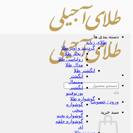
Skip
to
content
دسته بندی ها
طلای زنانه
گردنبند و آویز طلا
زنجیر طلا
رولباسی طلا
مدال طلا
انگشتر طلا
انگشتر
مینیمال
جستجو
انگشتر
برای:
پورتوفینو
گوشواره طلا
ورود / عضویت
گوشواره
میخی
سبد خرید
گوشواره بخیه
گوشواره حلقه
ای
دستبند طلا