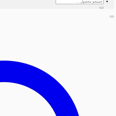
جستجو
برای: