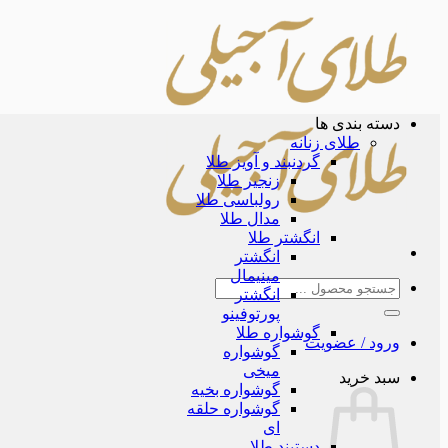
Skip
to
content
دسته بندی ها
طلای زنانه
گردنبند و آویز طلا
زنجیر طلا
رولباسی طلا
مدال طلا
انگشتر طلا
انگشتر
مینیمال
جستجو
انگشتر
برای:
پورتوفینو
گوشواره طلا
ورود / عضویت
گوشواره
میخی
سبد خرید
گوشواره بخیه
گوشواره حلقه
ای
دستبند طلا