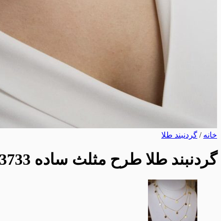
خانه
/
گردنبند طلا
گردنبند طلا طرح مثلث ساده AJ3733