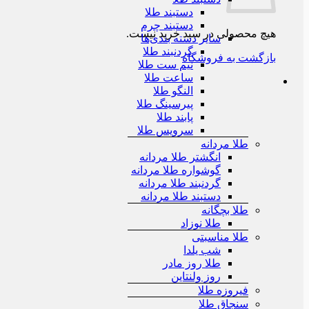
دستبند طلا
دستبند چرم
هیچ محصولی در سبد خرید نیست.
سایر دسته بندی‌ها
گردنبند طلا
بازگشت به فروشگاه
نیم ست طلا
ساعت طلا
النگو طلا
پیرسینگ طلا
پابند طلا
سرویس طلا
طلا مردانه
انگشتر طلا مردانه
گوشواره طلا مردانه
گردنبند طلا مردانه
دستبند طلا مردانه
طلا بچگانه
طلا نوزاد
طلا مناسبتی
شب یلدا
طلا روز مادر
روز ولنتاین
فیروزه طلا
سنجاق طلا