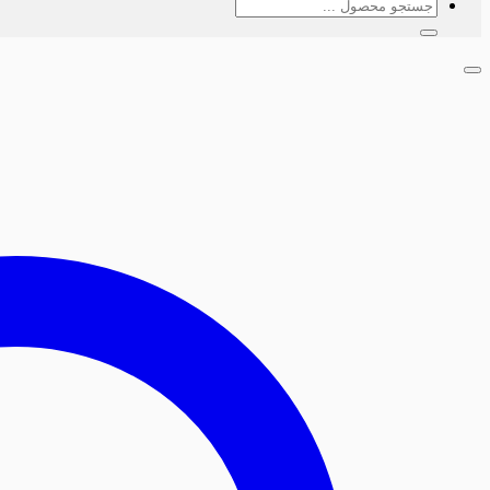
جستجو
برای: