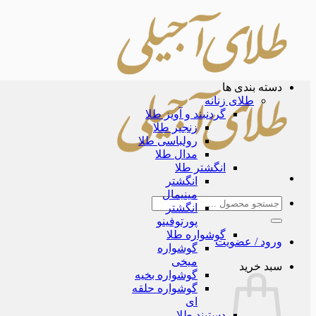
Skip
to
content
دسته بندی ها
طلای زنانه
گردنبند و آویز طلا
زنجیر طلا
رولباسی طلا
مدال طلا
انگشتر طلا
انگشتر
مینیمال
جستجو
انگشتر
برای:
پورتوفینو
گوشواره طلا
ورود / عضویت
گوشواره
میخی
سبد خرید
گوشواره بخیه
گوشواره حلقه
ای
دستبند طلا