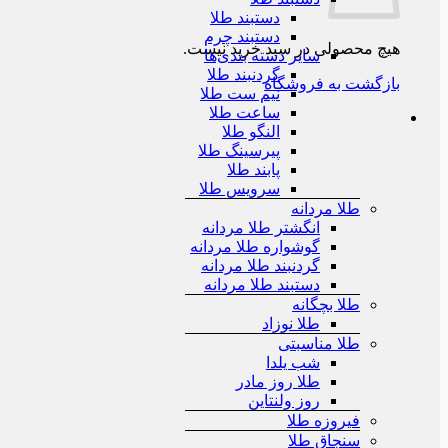
دستبند طلا
دستبند چرم
هیچ محصولی در سبد خرید نیست.
سایر دسته بندی‌ها
گردنبند طلا
بازگشت به فروشگاه
نیم ست طلا
ساعت طلا
النگو طلا
پیرسینگ طلا
پابند طلا
سرویس طلا
طلا مردانه
انگشتر طلا مردانه
گوشواره طلا مردانه
گردنبند طلا مردانه
دستبند طلا مردانه
طلا بچگانه
طلا نوزاد
طلا مناسبتی
شب یلدا
طلا روز مادر
روز ولنتاین
فیروزه طلا
سنجاق طلا